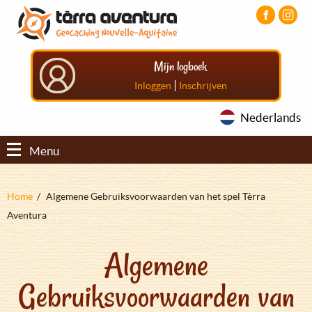
Overslaan
Aller
Aller
en
au
au
naar
menu
pied
de
principal
de
Mijn logboek
inhoud
page
gaan
|
Inloggen
Inschrijven
Nederlands
Menu
Kruimelpad
Home
Algemene Gebruiksvoorwaarden van het spel Tèrra
Aventura
Algemene
Gebruiksvoorwaarden van