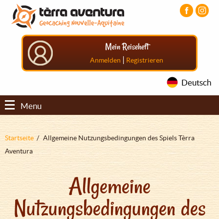
Direkt
Aller
Aller
zum
au
au
Inhalt
menu
pied
principal
de
Mein Reiseheft
page
|
Anmelden
Registrieren
Deutsch
Menu
Pfadnavigation
Startseite
Allgemeine Nutzungsbedingungen des Spiels Tèrra
Aventura
Allgemeine
Nutzungsbedingungen des