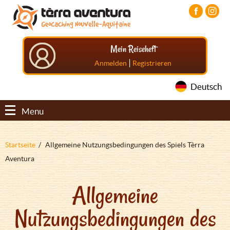
Direkt
Aller
Aller
zum
au
au
Inhalt
menu
pied
principal
de
Mein Reiseheft
page
|
Anmelden
Registrieren
Deutsch
Menu
Pfadnavigation
Startseite
Allgemeine Nutzungsbedingungen des Spiels Tèrra
Aventura
Allgemeine
Nutzungsbedingungen des