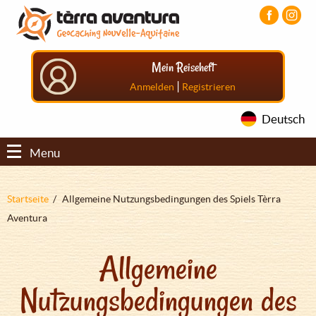
Direkt
Aller
Aller
zum
au
au
Inhalt
menu
pied
principal
de
Mein Reiseheft
page
|
Anmelden
Registrieren
Deutsch
Menu
Pfadnavigation
Startseite
Allgemeine Nutzungsbedingungen des Spiels Tèrra
Aventura
Allgemeine
Nutzungsbedingungen des