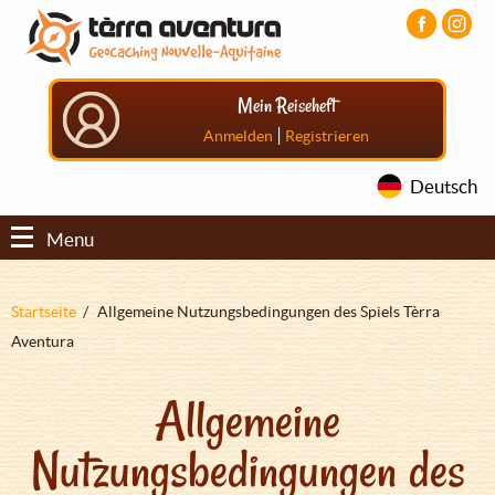
Direkt
Aller
Aller
zum
au
au
Inhalt
menu
pied
principal
de
Mein Reiseheft
page
|
Anmelden
Registrieren
Deutsch
Menu
Pfadnavigation
Startseite
Allgemeine Nutzungsbedingungen des Spiels Tèrra
Aventura
Allgemeine
Nutzungsbedingungen des