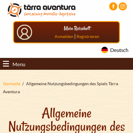
Direkt
Aller
Aller
zum
au
au
Inhalt
menu
pied
principal
de
Mein Reiseheft
page
|
Anmelden
Registrieren
Deutsch
Menu
Pfadnavigation
Startseite
Allgemeine Nutzungsbedingungen des Spiels Tèrra
Aventura
Allgemeine
Nutzungsbedingungen des