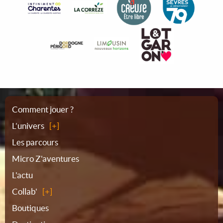
Plan
Comment jouer ?
L’univers
du
Les parcours
Micro Z'aventures
site
L'actu
Collab'
Boutiques