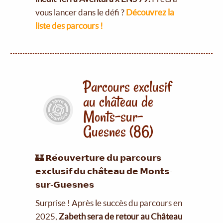
vous lancer dans le défi ?
Découvrez la
liste des parcours !
Parcours exclusif
au château de
Monts-sur-
Guesnes (86)
🏰 𝗥𝗲́𝗼𝘂𝘃𝗲𝗿𝘁𝘂𝗿𝗲 𝗱𝘂 𝗽𝗮𝗿𝗰𝗼𝘂𝗿𝘀
𝗲𝘅𝗰𝗹𝘂𝘀𝗶𝗳 𝗱𝘂 𝗰𝗵𝗮̂𝘁𝗲𝗮𝘂 𝗱𝗲 𝗠𝗼𝗻𝘁𝘀-
𝘀𝘂𝗿-𝗚𝘂𝗲𝘀𝗻𝗲𝘀
Surprise ! Après le succès du parcours en
2025,
Zabeth sera de retour au Château