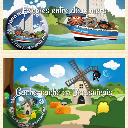
Ez'cales entre deux mers
Cache-cache en Bressuirais