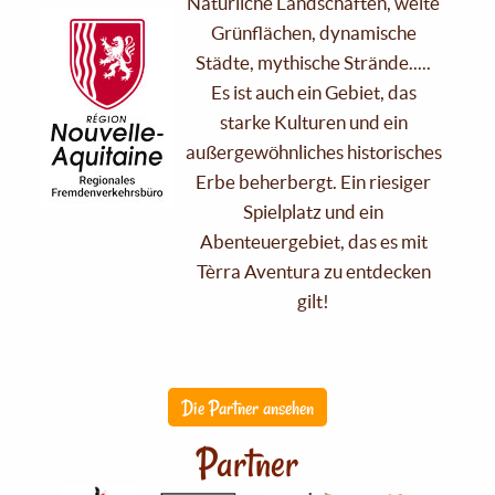
Natürliche Landschaften, weite
Grünflächen, dynamische
Städte, mythische Strände.....
Es ist auch ein Gebiet, das
starke Kulturen und ein
außergewöhnliches historisches
Erbe beherbergt. Ein riesiger
Spielplatz und ein
Abenteuergebiet, das es mit
Tèrra Aventura zu entdecken
gilt!
Die Partner ansehen
Partner