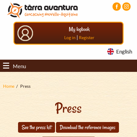
Aller
Aller
Aller
au
au
au
contenu
menu
pied
principal
principal
de
My logbook
page
|
Log in
Register
English
Menu
Fil
Home
Press
d'Ariane
Press
See the press kit
Download the reference images