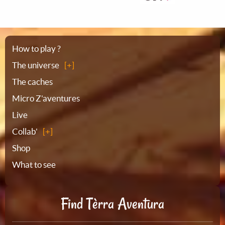
Sitemap
How to play ?
The universe
The caches
Micro Z'aventures
Live
Collab'
Shop
What to see
Find Tèrra Aventura