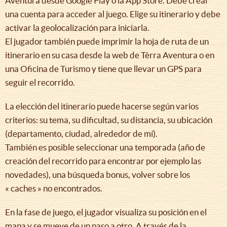
Aventura desde Google Play o la App Store. Debe crear
una cuenta para acceder al juego. Elige su itinerario y debe
activar la geolocalización para iniciarla.
El jugador también puede imprimir la hoja de ruta de un
itinerario en su casa desde la web de Tèrra Aventura o en
una Oficina de Turismo y tiene que llevar un GPS para
seguir el recorrido.
La elección del itinerario puede hacerse según varios
criterios: su tema, su dificultad, su distancia, su ubicación
(departamento, ciudad, alrededor de mí).
También es posible seleccionar una temporada (año de
creación del recorrido para encontrar por ejemplo las
novedades), una búsqueda bonus, volver sobre los
« caches » no encontrados.
En la fase de juego, el jugador visualiza su posición en el
mapa y se mueve de un paso a otro. A través de la