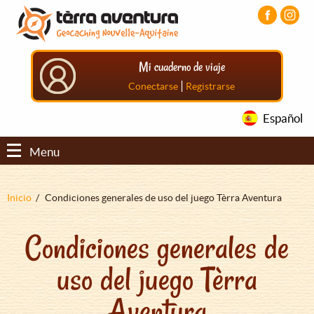
Pasar
Pasar
Pasar
al
al
al
contenido
menú
pie
principal
principal
de
Mi cuaderno de viaje
página
principal
|
Conectarse
Registrarse
Español
Menu
Sobrescribir
Inicio
Condiciones generales de uso del juego Tèrra Aventura
enlaces
Condiciones generales de
de
ayuda
uso del juego Tèrra
a
la
Aventura
navegación