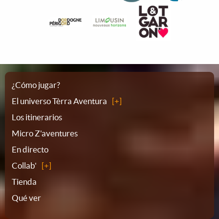
Plano
¿Cómo jugar?
El universo Tèrra Aventura
del
Los itinerarios
Micro Z'aventures
sitio
En directo
Collab'
Tienda
Qué ver