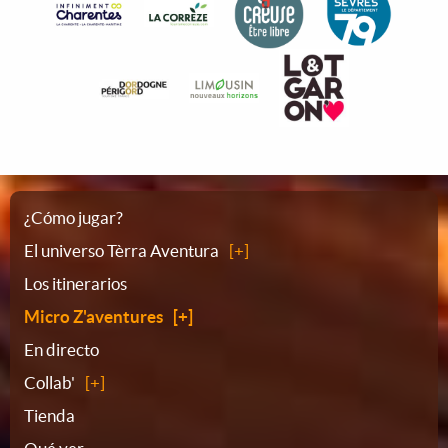
Plano
¿Cómo jugar?
El universo Tèrra Aventura
del
Los itinerarios
Micro Z'aventures
sitio
En directo
Collab'
Tienda