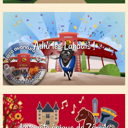
Adiu les Landais !
La quête épique de Zéroïk