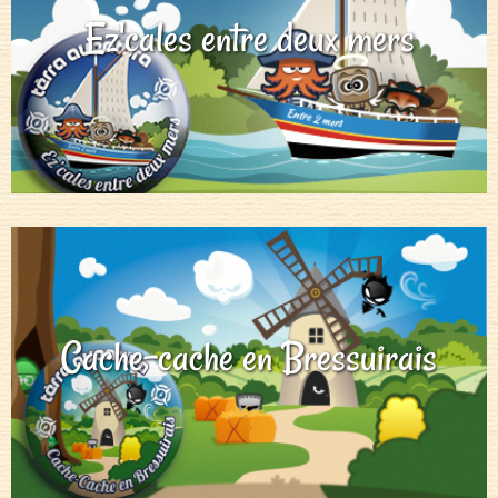
Ez'cales entre deux mers
Cache-cache en Bressuirais