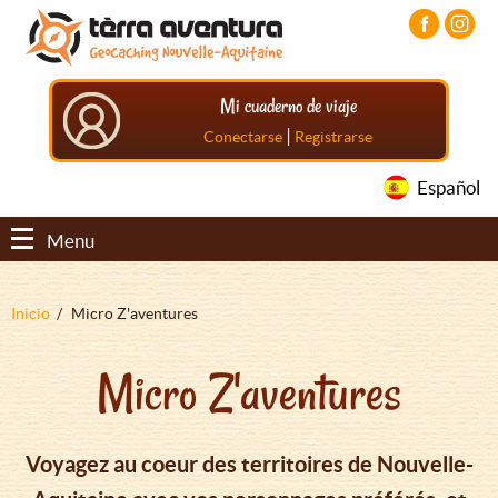
Pasar
Pasar
Pasar
al
al
al
contenido
menú
pie
principal
principal
de
Mi cuaderno de viaje
página
principal
|
Conectarse
Registrarse
Español
Menu
Sobrescribir
Inicio
Micro Z'aventures
enlaces
Micro Z'aventures
de
ayuda
a
Voyagez au coeur des territoires de Nouvelle-
la
navegación