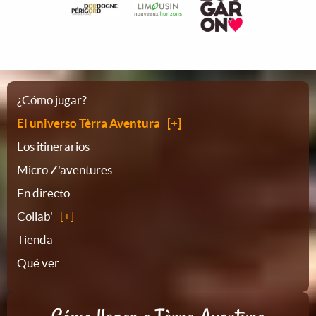
Plano
¿Cómo jugar?
El universo Tèrra Aventura
del
Los itinerarios
Micro Z'aventures
sitio
En directo
Collab'
Tienda
Qué ver