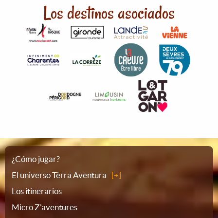
Los destinos asociados
Plano
¿Cómo jugar?
El universo Tèrra Aventura
del
Los itinerarios
Micro Z'aventures
sitio