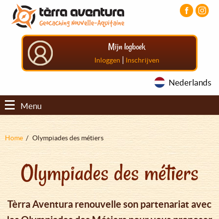
Overslaan
Aller
Aller
en
au
au
naar
menu
pied
de
principal
de
Mijn logboek
inhoud
page
gaan
|
Inloggen
Inschrijven
Nederlands
Menu
Kruimelpad
Home
Olympiades des métiers
Olympiades des métiers
Tèrra Aventura renouvelle son partenariat avec