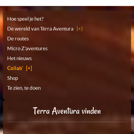
Plattegrond
Hoe speel je het?
De wereld van Tèrra Aventura
De routes
Micro Z'aventures
Het nieuws
Collab'
Shop
Te zien, te doen
Terra Aventura vinden