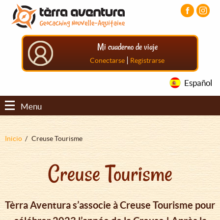
Pasar
Pasar
Pasar
al
al
al
contenido
menú
pie
principal
principal
de
Mi cuaderno de viaje
página
principal
|
Conectarse
Registrarse
Español
Menu
Sobrescribir
Inicio
Creuse Tourisme
enlaces
Creuse Tourisme
de
ayuda
a
Tèrra Aventura s’associe à Creuse Tourisme pour
la
navegación