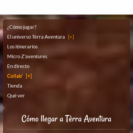
Plano
¿Cómo jugar?
El universo Tèrra Aventura
del
Los itinerarios
Micro Z'aventures
sitio
En directo
Collab'
Tienda
Qué ver
Cómo llegar a Tèrra Aventura