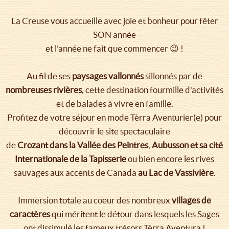
La Creuse vous accueille avec joie et bonheur pour fêter
SON année
et l’année ne fait que commencer 😉 !
Au fil de ses
paysages vallonnés
sillonnés par de
nombreuses rivières
, cette destination fourmille d'activités
et de balades à vivre en famille.
Profitez de votre séjour en mode Tèrra Aventurier(e) pour
découvrir le site spectaculaire
de
Crozant dans la Vallée des Peintres
,
Aubusson et sa cité
Internationale de la Tapisserie
ou bien encore les rives
sauvages aux accents de Canada
au Lac de Vassivière
.
Immersion totale au coeur des nombreux
villages de
caractères
qui méritent le détour dans lesquels les Sages
ont dissimulé les fameux trésors Tèrra Aventura !