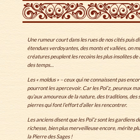
la
navegación
Une rumeur court dans les rues de nos cités puis d
étendues verdoyantes, des monts et vallées, on 
créatures peuplent les recoins les plus insolites de 
des temps...
Les « moldus » – ceux qui ne connaissent pas enco
pourront les apercevoir. Car les Poï’z, peureux m
qu’aux amoureux de la nature, des traditions, des s
pierres qui font l’effort d’aller les rencontrer.
Les anciens disent que les Poï’z sont les gardiens d
richesse, bien plus merveilleuse encore, mérite plu
la Pierre des Sages !