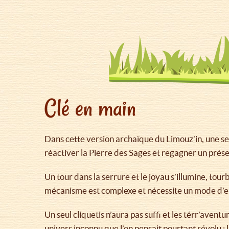
Clé en main
Dans cette version archaïque du Limouz’in, une seul
réactiver la Pierre des Sages et regagner un prése
Un tour dans la serrure et le joyau s’illumine, tourbi
mécanisme est complexe et nécessite un mode d’e
Un seul cliquetis n’aura pas suffi et les térr’avent
univers inconnu que l’on pensait pourtant révolu : 