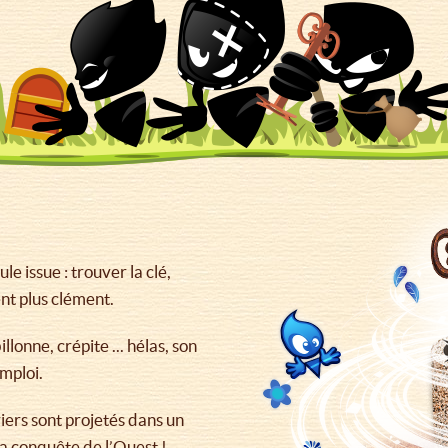
e issue : trouver la clé,
nt plus clément.
llonne, crépite ... hélas, son
mploi.
uriers sont projetés dans un
la conquête de l’Ouest !