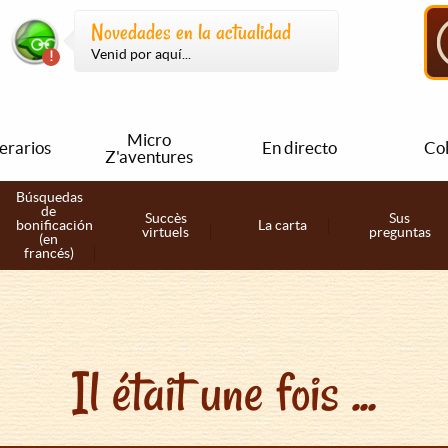
Novedades en la actualidad
Venid por aquí...
Micro
nerarios
En directo
Col
Z'aventures
Búsquedas
de
Succès
Sus
bonificación
La carta
virtuels
preguntas
(en
francés)
Il était une fois ...