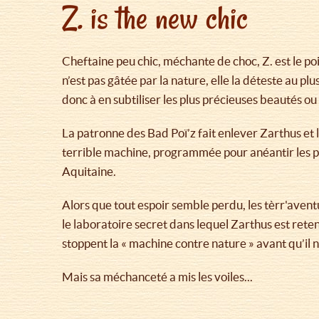
Z. is the new chic
Cheftaine peu chic, méchante de choc, Z. est le poi
n’est pas gâtée par la nature, elle la déteste au plu
donc à en subtiliser les plus précieuses beautés ou 
La patronne des Bad Poï’z fait enlever Zarthus et l
terrible machine, programmée pour anéantir les 
Aquitaine.
Alors que tout espoir semble perdu, les tèrr'avent
le laboratoire secret dans lequel Zarthus est reten
stoppent la « machine contre nature » avant qu’il ne
Mais sa méchanceté a mis les voiles...