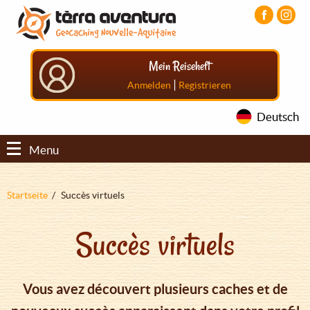
Direkt
Aller
Aller
zum
au
au
Inhalt
menu
pied
principal
de
Mein Reiseheft
page
|
Anmelden
Registrieren
Deutsch
Menu
Pfadnavigation
Startseite
Succès virtuels
Succès virtuels
Vous avez découvert plusieurs caches et de