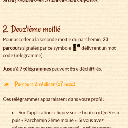
Si non, revalidez-les à l'aide des mots mystère.
2. Deuz'ième moitié
Pour accéder à la seconde moitié du parchemin,
23
parcours
signalés par ce symbole
délivrent un mot
codé (télégramme).
Jusqu'à 7 télégrammes
peuvent être déchiffrés.
Parcours à réaliser (x7 max.)
Ces télégrammes apparaissent dans votre profil :
Sur l’application : cliquez sur le bouton « Quêtes »
puis « Parchemin 2ème moitié ». Si vous avez
découvert un parcours concerné, le télégramme