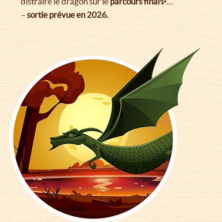
distraire le dragon sur le
parcours final✨
…
–
sortie prévue en 2026.