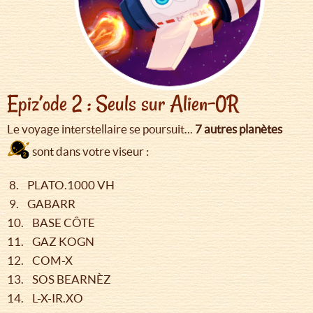
Epiz’ode 2 : Seuls sur Alien-0R
Le voyage interstellaire se poursuit...
7 autres planètes
sont dans votre viseur :
8. PLATO.1000 VH
9. GABARR
10. BASE CÔTE
11. GAZ KOGN
12. COM-X
13. SOS BEARNÈZ
14. L-X-IR.XO