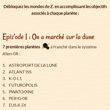
Débloquez les mondes de Z. en accomplissant les objectifs
associés à chaque planète :
Epiz’ode 1 : On a marché sur la dune
7 premières planètes
à franchir dans le système
Alien-0R :
1. ASTROPORT DE LA LUNE
2. ATLANT'ISS
3. K-O L1
4. FUTUROPOLIS
5. PWATOOINE
6. PER!G-0R
7. EUS.K-DI