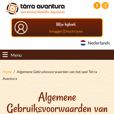
Overslaan
Aller
Aller
en
au
au
naar
menu
pied
de
principal
de
Mijn logboek
inhoud
page
gaan
|
Inloggen
Inschrijven
Nederlands
Menu
Kruimelpad
Home
Algemene Gebruiksvoorwaarden van het spel Tèrra
Aventura
Algemene
Gebruiksvoorwaarden van