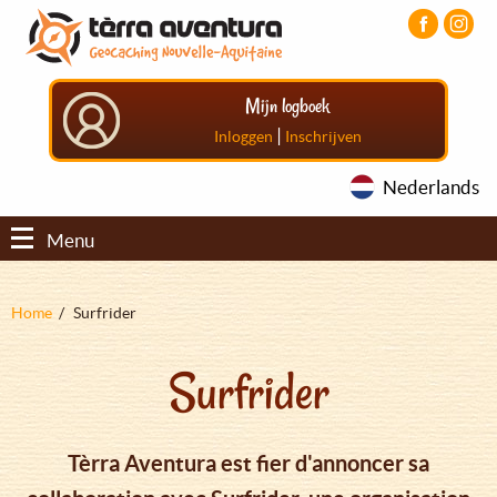
Overslaan
Aller
Aller
en
au
au
naar
menu
pied
de
principal
de
Mijn logboek
inhoud
page
gaan
|
Inloggen
Inschrijven
Nederlands
Menu
Kruimelpad
Home
Surfrider
Surfrider
Tèrra Aventura est fier d'annoncer sa