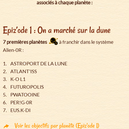
associés à chaque planète :
Epiz’ode 1 : On a marché sur la dune
7 premières planètes
à franchir dans le système
Alien-0R :
1. ASTROPORT DE LA LUNE
2. ATLANT'ISS
3. K-O L1
4. FUTUROPOLIS
5. PWATOOINE
6. PER!G-0R
7. EUS.K-DI
Voir les objectifs par planète (Epiz'ode 1)