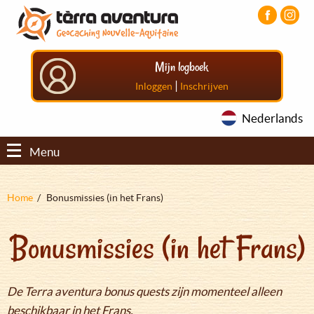
Overslaan
Aller
Aller
en
au
au
naar
menu
pied
de
principal
de
Mijn logboek
inhoud
page
gaan
|
Inloggen
Inschrijven
Nederlands
Menu
Kruimelpad
Home
Bonusmissies (in het Frans)
Bonusmissies (in het Frans)
De Terra aventura bonus quests zijn momenteel alleen
beschikbaar in het Frans.