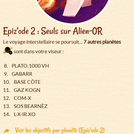
Epiz’ode 2 : Seuls sur Alien-0R
Le voyage interstellaire se poursuit...
7 autres planètes
sont dans votre viseur :
8. PLATO.1000 VH
9. GABARR
10. BASE CÔTE
11. GAZ KOGN
12. COM-X
13. SOS BEARNÈZ
14. L-X-IR.XO
Voir les objectifs par planète (Epiz'ode 2)