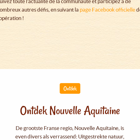
uivez toute l’actualité de la communauté et participez à de
ombreux autres défis, en suivant la
page Facebook officielle
d
’opération !
Ontdek
Ontdek Nouvelle Aquitaine
De grootste Franse regio, Nouvelle Aquitaine, is
even divers als verrassend: Uitgestrekte natuur,