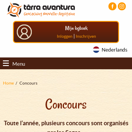
Overslaan
Aller
Aller
en
au
au
naar
menu
pied
de
principal
de
Mijn logboek
inhoud
page
gaan
|
Inloggen
Inschrijven
Nederlands
Menu
Kruimelpad
Home
Concours
Concours
Toute l’année, plusieurs concours sont organisés