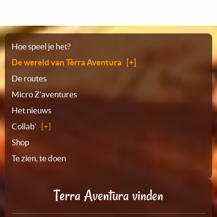
Plattegrond
Hoe speel je het?
De wereld van Tèrra Aventura
De routes
Micro Z'aventures
Het nieuws
Collab'
Shop
Te zien, te doen
Terra Aventura vinden