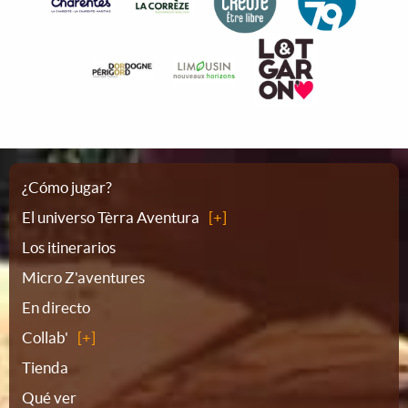
Plano
¿Cómo jugar?
El universo Tèrra Aventura
del
Los itinerarios
Micro Z'aventures
sitio
En directo
Collab'
Tienda
Qué ver