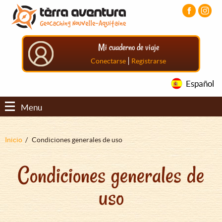
Pasar
Pasar
Pasar
al
al
al
contenido
menú
pie
principal
principal
de
Mi cuaderno de viaje
página
principal
|
Conectarse
Registrarse
Español
Menu
Sobrescribir
Inicio
Condiciones generales de uso
enlaces
Condiciones generales de
de
ayuda
uso
a
la
navegación