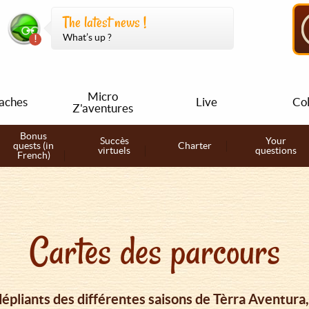
The latest news !
What’s up ?
Micro
aches
Live
Col
Z'aventures
Bonus
Succès
Your
quests (in
Charter
virtuels
questions
French)
Cartes des parcours
dépliants des différentes saisons de Tèrra Aventura