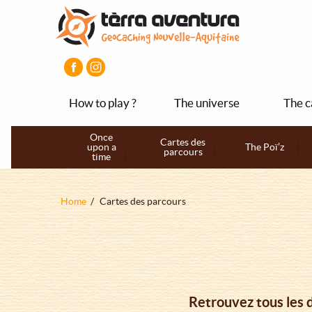
Aller
Aller
Aller
au
au
au
contenu
menu
pied
principal
principal
de
page
How to play ?
The universe
The c
Navigation
Once
Cartes des
upon a
The Poï’z
parcours
principale
time
Fil
Home
Cartes des parcours
d'Ariane
Retrouvez tous les 