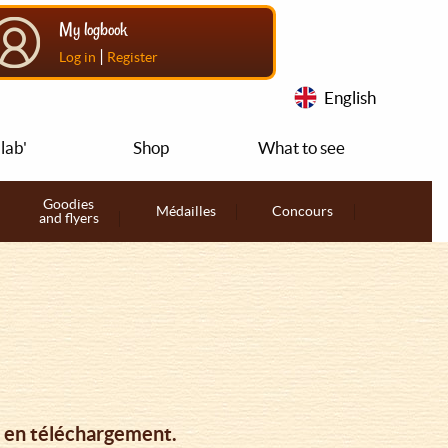
My logbook
|
Log in
Register
English
lab'
Shop
What to see
Goodies
Médailles
Concours
and flyers
, en téléchargement.