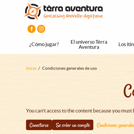
Pasar
Pasar
Pasar
al
al
al
contenido
menú
pie
principal
principal
de
página
principal
El universo Tèrra
¿Cómo jugar?
Los iti
Aventura
Sobrescribir
Inicio
Condiciones generales de uso
enlaces
C
de
ayuda
a
la
You can't access to the content because you must 
navegación
Conectarse
Se créer un compte
Condiciones generale