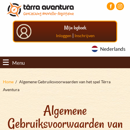
Overslaan
Aller
Aller
en
au
au
naar
menu
pied
de
principal
de
Mijn logboek
inhoud
page
gaan
|
Inloggen
Inschrijven
Nederlands
Menu
Kruimelpad
Home
Algemene Gebruiksvoorwaarden van het spel Tèrra
Aventura
Algemene
Gebruiksvoorwaarden van