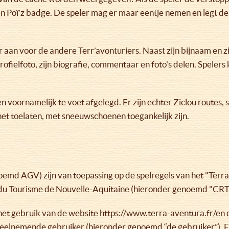
en Poï’z badge. De speler mag er maar eentje nemen en legt de
r aan voor de andere Terr’avonturiers. Naast zijn bijnaam en 
rofielfoto, zijn biografie, commentaar en foto's delen. Spel
voornamelijk te voet afgelegd. Er zijn echter Ziclou routes, s
et toelaten, met sneeuwschoenen toegankelijk zijn.
md AGV) zijn van toepassing op de spelregels van het "Tèrra 
 du Tourisme de Nouvelle-Aquitaine (hieronder genoemd "CR
het gebruik van de website https://www.terra-aventura.fr/en 
 deelnemende gebruiker (hieronder genoemd “de gebruiker”). 