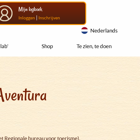
Mijn logboek
|
Inloggen
Inschrijven
Nederlands
lab'
Shop
Te zien, te doen
Aventura
et Regionale bureau voor toerisme).