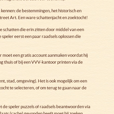
t kennen: de bestemmingen, het historisch en
treet Art. Een ware schattenjacht en zoektocht!
e schatten die erin zitten door middel van een
speler eerst een paar raadsels oplossen die
eler moet een gratis account aanmaken voordat hij
ng thuis of bij een VVV-kantoor printen via de
nt, stad, omgeving). Het is ook mogelijk om een
tocht te selecteren, of om terug te gaan naar de
oet de speler puzzels of raadsels beantwoorden via
aats (cache) gevonden heeft moet hij zoeken