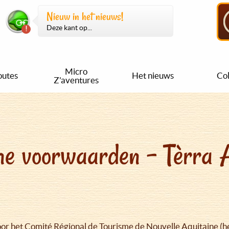
Nieuw in het nieuws!
Deze kant op...
Micro
outes
Het nieuws
Col
Z'aventures
e voorwaarden - Tèrra 
or het Comité Régional de Tourisme de Nouvelle Aquitaine (h