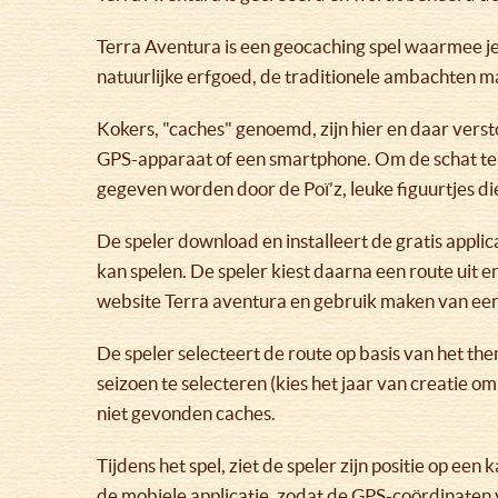
Terra Aventura is een geocaching spel waarmee je
natuurlijke erfgoed, de traditionele ambachten ma
Kokers, "caches" genoemd, zijn hier en daar verst
GPS-apparaat of een smartphone. Om de schat te k
gegeven worden door de Poï’z, leuke figuurtjes d
De speler download en installeert de gratis applic
kan spelen. De speler kiest daarna een route uit e
website Terra aventura en gebruik maken van ee
De speler selecteert de route op basis van het th
seizoen te selecteren (kies het jaar van creatie 
niet gevonden caches.
Tijdens het spel, ziet de speler zijn positie op 
de mobiele applicatie, zodat de GPS-coördinaten