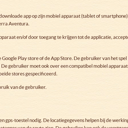
downloade app op zijn mobiel apparaat (tablet of smartphone)
erra Aventura.
 apparaat en/of door toegang te krijgen tot de applicatie, acc
 Google Play store of de App Store. De gebruiker van het spel
De gebruiker moet ook over een compatibel mobiel apparaat 
eide stores gespecificeerd.
bruik van de gebruiker.
en gps-toestel nodig. De locatiegegevens helpen bij de werkin
de etappes van de route zien. De gebruiker kan ook de voortga