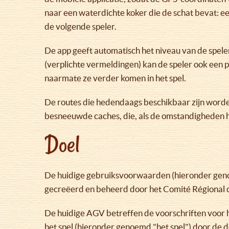
naar een waterdichte koker die de schat bevat: e
de volgende speler.
De app geeft automatisch het niveau van de spele
(verplichte vermeldingen) kan de speler ook een p
naarmate ze verder komen in het spel.
De routes die hedendaags beschikbaar zijn worden 
besneeuwde caches, die, als de omstandigheden h
Doel
De huidige gebruiksvoorwaarden (hieronder genoe
gecreëerd en beheerd door het Comité Régional
De huidige AGV betreffen de voorschriften voor 
het spel (hieronder genoemd "het spel") door de