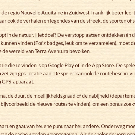
 de regio Nouvelle Aquitaine in Zuidwest Frankrijk beter leer
ar ook de verhalen en legendes van de streek, de sporten of s
opt in de natuur. Het doel? De verstopplaatsen ontdekken én d
unnen vinden (Poï’z badges, leuk om te verzamelen), moet de 
ie de wereld van Terra Aventura bevolken.
atie die te vinden is op Google Play of in de App Store. De sp
n zet zijn gps-locatie aan. De speler kan ook de routebeschrijvi
n GPS-apparaat.
ema, de duur, de moeilijkheidsgraad of de nabijheid (departeme
om bijvoorbeeld de nieuwe routes te vinden), om een bonus zoek
een kaart en gaat van het ene punt naar het andere. Onderweg m
 van de cache worden weergegeven! Als de speler de verstoppl