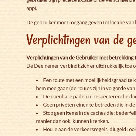
app).
De gebruiker moet toegang geven tot locatie van h
Verplichtingen van de 
Verplichtingen van de Gebruiker met betrekking t
De Deelnemer verbindt zich er uitdrukkelijk toe 
Een route met een moeilijkheidsgraad te ki
hem mee gaan (de routes zijn in volgorde van
De openbare paden te respecteren die d
Geen privéterreinen te betreden die in de
Stop geen items in de caches die: bederfel
manier dan ook, kunnen krenken.
Hou je aan de verkeersregels, dit geldt ook