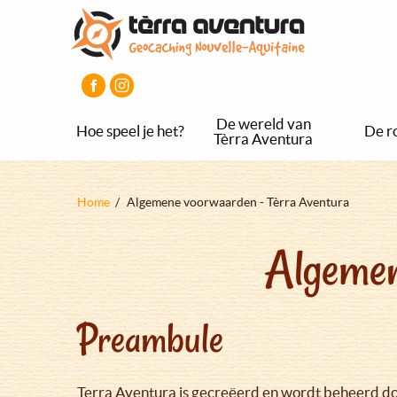
Overslaan
Aller
Aller
en
au
au
naar
menu
pied
de
principal
de
inhoud
page
gaan
De wereld van
Hoe speel je het?
De r
Tèrra Aventura
Kruimelpad
Home
Algemene voorwaarden - Tèrra Aventura
Algemen
Preambule
Terra Aventura is gecreëerd en wordt beheerd do