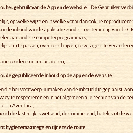
ot het gebruik van de App en de website De Gebruiker verbind
telijk, op welke wijze en in welke vorm dan ook, te reproducere
om de inhoud van de applicatie zonder toestemming van de CR
oppelen aan andere computerprogramma's;
telijk aan te passen, over te schrijven, te wijzigen, te verander
catie zouden kunnen pirateren;
tot de gepubliceerde inhoud op de app en de website
 die het voorwerp uitmaken van de inhoud die geplaatst wordt
ivacy te respecteren en in het algemeen alle rechten van de p
 Tèrra Aventura;
oud die lasterlijk, kwetsend, discriminerend, hatelijk of de w
tot hygiënemaatregelen tijdens de route