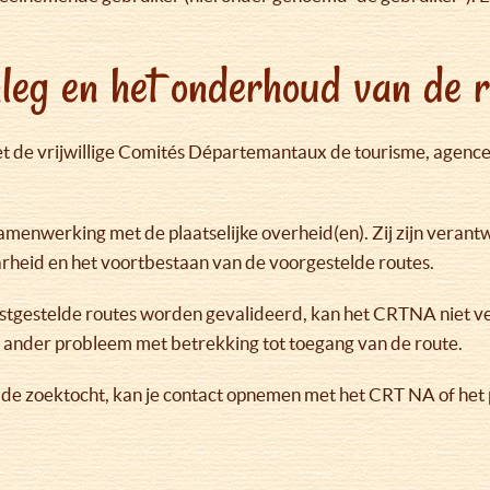
leg en het onderhoud van de r
t de vrijwillige Comités Départemantaux de tourisme, agenc
menwerking met de plaatselijke overheid(en). Zij zijn veran
heid en het voortbestaan van de voorgestelde routes.
tgestelde routes worden gevalideerd, kan het CRTNA niet v
g ander probleem met betrekking tot toegang van de route.
e zoektocht, kan je contact opnemen met het CRT NA of het p