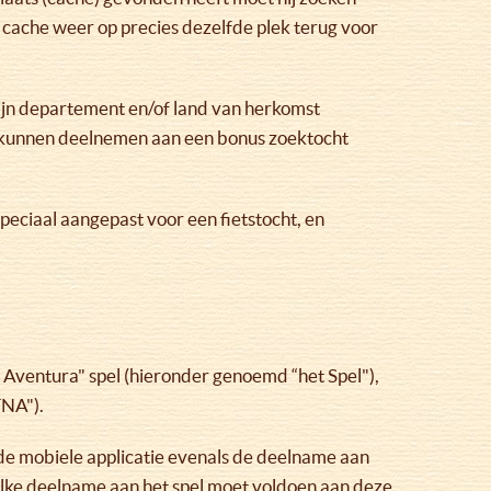
 cache weer op precies dezelfde plek terug voor
zijn departement en/of land van herkomst
ers kunnen deelnemen aan een bonus zoektocht
peciaal aangepast voor een fietstocht, en
Aventura" spel (hieronder genoemd “het Spel"),
TNA").
de mobiele applicatie evenals de deelname aan
Elke deelname aan het spel moet voldoen aan deze