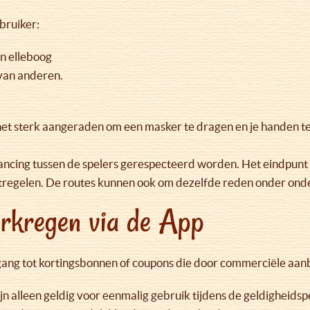
bruiker:
jn elleboog
 van anderen.
het sterk aangeraden om een masker te dragen en je handen te
stancing tussen de spelers gerespecteerd worden. Het eindpun
tregelen. De routes kunnen ook om dezelfde reden onder ond
rkregen via de App
gang tot kortingsbonnen of coupons die door commerciële aan
n alleen geldig voor eenmalig gebruik tijdens de geldigheids