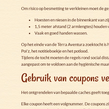
Om risico op besmetting te verkleinen moet de ge
Hoesten en niesen in de binnenkant van zi
1,5 meter afstand (2 armlengtes) houden
Vaak en goed handen wassen.
Op het einde van de Tèrra Aventura zoektocht is 
Poï’z, het notitieboekje en het potlood.
Tijdens de tocht moeten de regels rond social di
aangepast om te voldoen aan de hygiënische maa
Gebruik van coupons ve
Het ontgrendelen van bepaalde caches geeft toe
Elke coupon heeft een volgnummer. De coupons zij