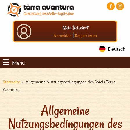
Direkt
Aller
Aller
zum
au
au
Inhalt
menu
pied
principal
de
Mein Reiseheft
page
|
Anmelden
Registrieren
Deutsch
Menu
Pfadnavigation
Startseite
Allgemeine Nutzungsbedingungen des Spiels Tèrra
Aventura
Allgemeine
Nutzungsbedingungen des