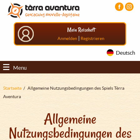
Direkt
Aller
Aller
zum
au
au
Inhalt
menu
pied
principal
de
Mein Reiseheft
page
|
Anmelden
Registrieren
Deutsch
Menu
Pfadnavigation
Startseite
Allgemeine Nutzungsbedingungen des Spiels Tèrra
Aventura
Allgemeine
Nutzungsbedingungen des