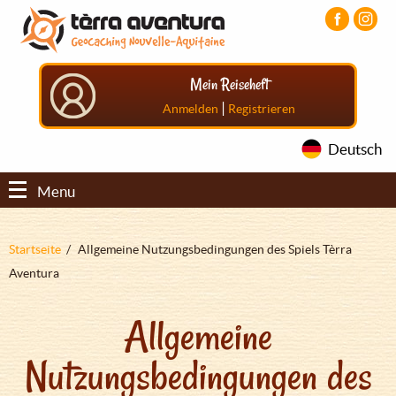
Direkt
Aller
Aller
zum
au
au
Inhalt
menu
pied
principal
de
Mein Reiseheft
page
|
Anmelden
Registrieren
Deutsch
Menu
Pfadnavigation
Startseite
Allgemeine Nutzungsbedingungen des Spiels Tèrra
Aventura
Allgemeine
Nutzungsbedingungen des