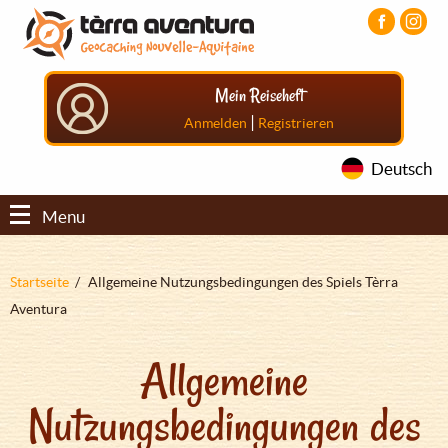
Direkt
Aller
Aller
zum
au
au
Inhalt
menu
pied
principal
de
Mein Reiseheft
page
|
Anmelden
Registrieren
Deutsch
Menu
Pfadnavigation
Startseite
Allgemeine Nutzungsbedingungen des Spiels Tèrra
Aventura
Allgemeine
Nutzungsbedingungen des