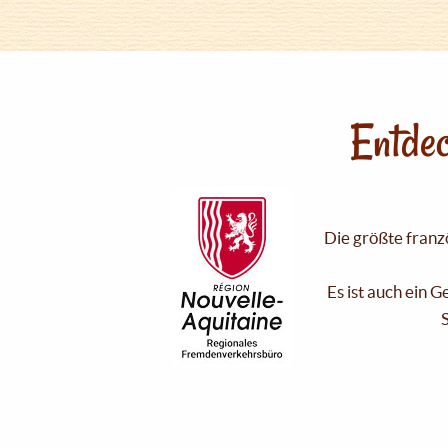
Entdec
Die größte franzö
Es ist auch ein 
S