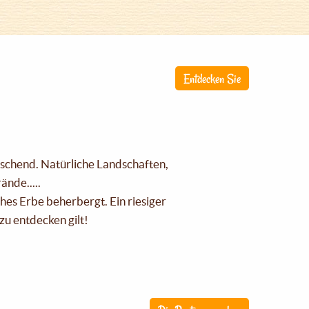
Entdecken Sie
raschend. Natürliche Landschaften,
nde.....
ches Erbe beherbergt. Ein riesiger
zu entdecken gilt!