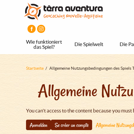
Direkt
Aller
Aller
zum
au
au
Inhalt
menu
pied
principal
de
page
Wie funktioniert
Die Spielwelt
Die Pa
das Spiel?
Pfadnavigation
Startseite
Allgemeine Nutzungsbedingungen des Spiels 
Allgemeine Nutzu
You can't access to the content because you must 
Anmelden
Se créer un compte
Allgemeine Nutzungsb