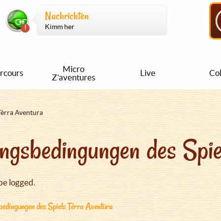
Nachrichten
Kimm her
Micro
rcours
Live
Col
Z'aventures
Tèrra Aventura
ngsbedingungen des Spie
be logged.
edingungen des Spiels Tèrra Aventura