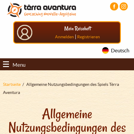
Direkt
Aller
Aller
zum
au
au
Inhalt
menu
pied
principal
de
Mein Reiseheft
page
|
Anmelden
Registrieren
Deutsch
Menu
Pfadnavigation
Startseite
Allgemeine Nutzungsbedingungen des Spiels Tèrra
Aventura
Allgemeine
Nutzungsbedingungen des