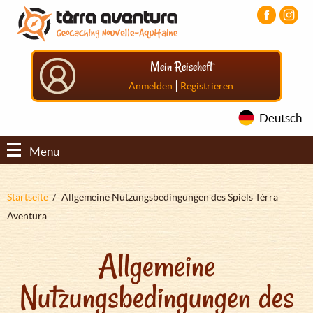
Direkt
Aller
Aller
zum
au
au
Inhalt
menu
pied
principal
de
Mein Reiseheft
page
|
Anmelden
Registrieren
Deutsch
Menu
Pfadnavigation
Startseite
Allgemeine Nutzungsbedingungen des Spiels Tèrra
Aventura
Allgemeine
Nutzungsbedingungen des