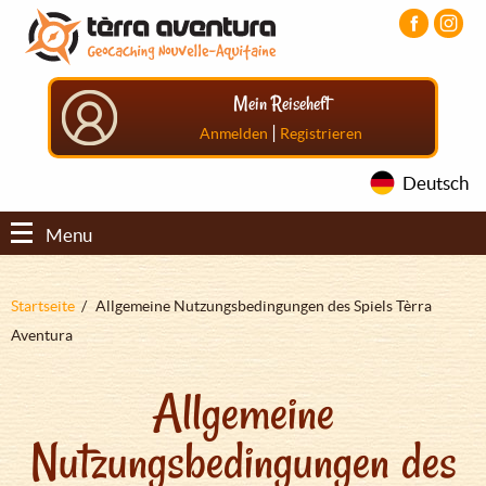
Direkt
Aller
Aller
zum
au
au
Inhalt
menu
pied
principal
de
Mein Reiseheft
page
|
Anmelden
Registrieren
Deutsch
Menu
Pfadnavigation
Startseite
Allgemeine Nutzungsbedingungen des Spiels Tèrra
Aventura
Allgemeine
Nutzungsbedingungen des