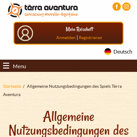
Direkt
Aller
Aller
zum
au
au
Inhalt
menu
pied
principal
de
Mein Reiseheft
page
|
Anmelden
Registrieren
Deutsch
Menu
Pfadnavigation
Startseite
Allgemeine Nutzungsbedingungen des Spiels Tèrra
Aventura
Allgemeine
Nutzungsbedingungen des