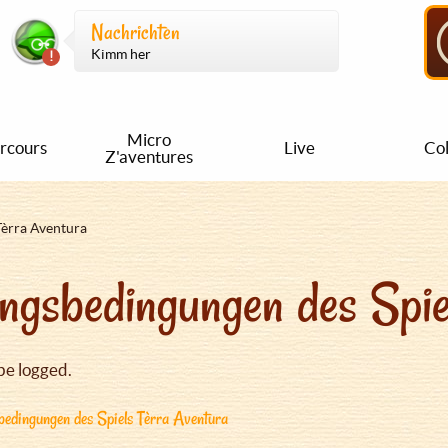
Nachrichten
Kimm her
Micro
rcours
Live
Col
Z'aventures
Tèrra Aventura
ngsbedingungen des Spie
be logged.
edingungen des Spiels Tèrra Aventura