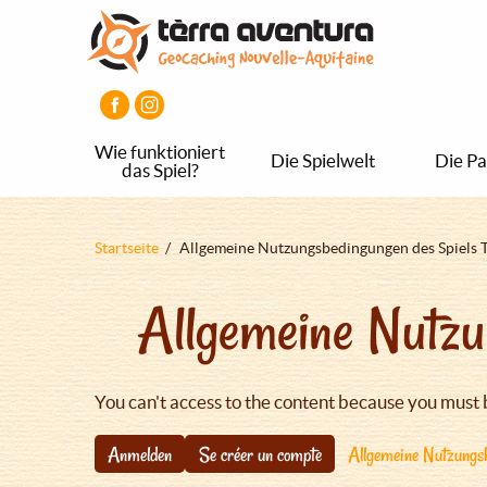
Direkt
Aller
Aller
zum
au
au
Inhalt
menu
pied
principal
de
page
Wie funktioniert
Die Spielwelt
Die Pa
das Spiel?
Pfadnavigation
Startseite
Allgemeine Nutzungsbedingungen des Spiels 
Allgemeine Nutzu
You can't access to the content because you must 
Anmelden
Se créer un compte
Allgemeine Nutzungsb