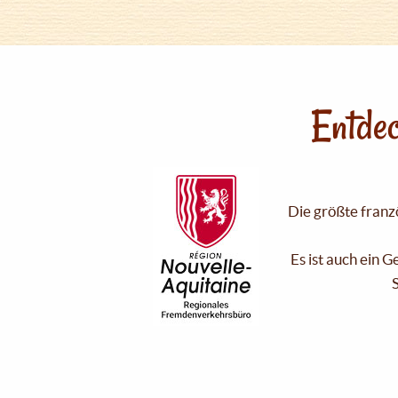
Entdec
Die größte franzö
Es ist auch ein 
S