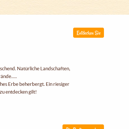
Entdecken Sie
raschend. Natürliche Landschaften,
nde.....
ches Erbe beherbergt. Ein riesiger
zu entdecken gilt!