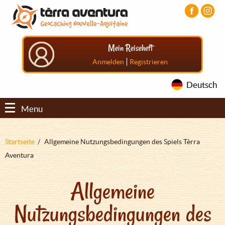
Direkt
Aller
Aller
zum
au
au
Inhalt
menu
pied
principal
de
Mein Reiseheft
page
|
Anmelden
Registrieren
Deutsch
Menu
Pfadnavigation
Startseite
Allgemeine Nutzungsbedingungen des Spiels Tèrra
Aventura
Allgemeine
Nutzungsbedingungen des