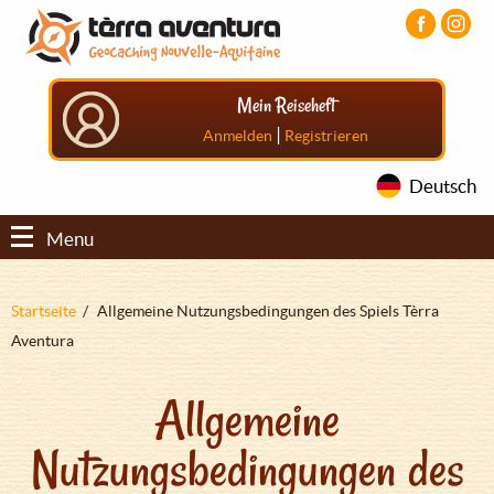
Direkt
Aller
Aller
zum
au
au
Inhalt
menu
pied
principal
de
Mein Reiseheft
page
|
Anmelden
Registrieren
Deutsch
Menu
Pfadnavigation
Startseite
Allgemeine Nutzungsbedingungen des Spiels Tèrra
Aventura
Allgemeine
Nutzungsbedingungen des