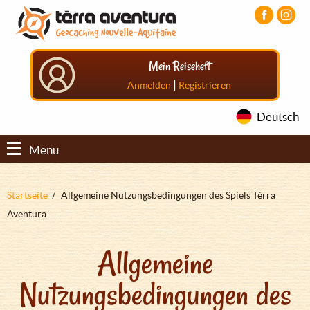
Direkt
Aller
Aller
zum
au
au
Inhalt
menu
pied
principal
de
Mein Reiseheft
page
|
Anmelden
Registrieren
Deutsch
Menu
Pfadnavigation
Startseite
Allgemeine Nutzungsbedingungen des Spiels Tèrra
Aventura
Allgemeine
Nutzungsbedingungen des