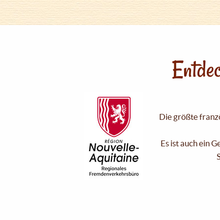
Entdec
Die größte franzö
Es ist auch ein 
S