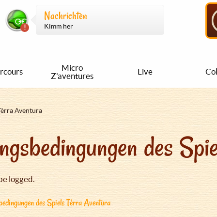
Nachrichten
Kimm her
Micro
rcours
Live
Col
Z'aventures
Tèrra Aventura
ngsbedingungen des Spie
be logged.
edingungen des Spiels Tèrra Aventura