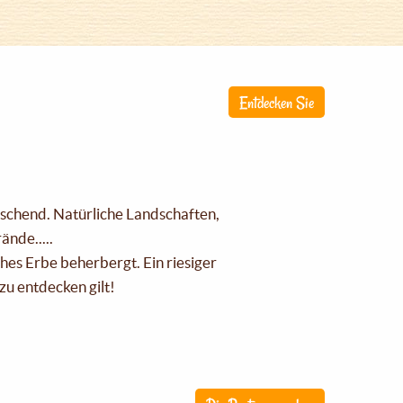
Entdecken Sie
raschend. Natürliche Landschaften,
nde.....
ches Erbe beherbergt. Ein riesiger
zu entdecken gilt!