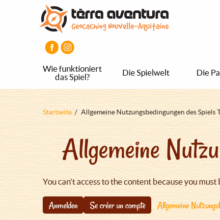
Direkt
Aller
Aller
zum
au
au
Inhalt
menu
pied
principal
de
page
Wie funktioniert
Die Spielwelt
Die Pa
das Spiel?
Pfadnavigation
Startseite
Allgemeine Nutzungsbedingungen des Spiels 
Allgemeine Nutzu
You can't access to the content because you must 
Anmelden
Se créer un compte
Allgemeine Nutzungsb