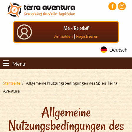
Direkt
Aller
Aller
zum
au
au
Inhalt
menu
pied
principal
de
Mein Reiseheft
page
|
Anmelden
Registrieren
Deutsch
Menu
Pfadnavigation
Startseite
Allgemeine Nutzungsbedingungen des Spiels Tèrra
Aventura
Allgemeine
Nutzungsbedingungen des