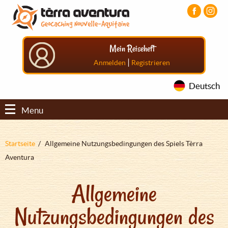
Direkt
Aller
Aller
zum
au
au
Inhalt
menu
pied
principal
de
Mein Reiseheft
page
|
Anmelden
Registrieren
Deutsch
Menu
Pfadnavigation
Startseite
Allgemeine Nutzungsbedingungen des Spiels Tèrra
Aventura
Allgemeine
Nutzungsbedingungen des