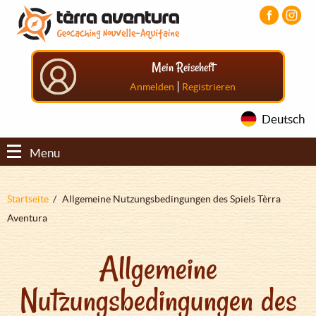
Direkt
Aller
Aller
zum
au
au
Inhalt
menu
pied
principal
de
Mein Reiseheft
page
|
Anmelden
Registrieren
Deutsch
Menu
Pfadnavigation
Startseite
Allgemeine Nutzungsbedingungen des Spiels Tèrra
Aventura
Allgemeine
Nutzungsbedingungen des