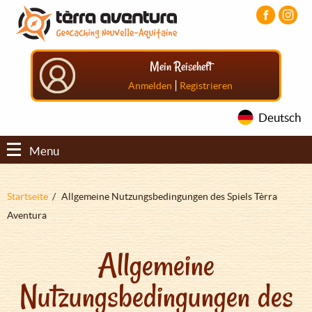
Direkt
Aller
Aller
zum
au
au
Inhalt
menu
pied
principal
de
Mein Reiseheft
page
|
Anmelden
Registrieren
Deutsch
Menu
Pfadnavigation
Startseite
Allgemeine Nutzungsbedingungen des Spiels Tèrra
Aventura
Allgemeine
Nutzungsbedingungen des