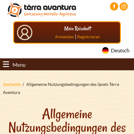
Direkt
Aller
Aller
zum
au
au
Inhalt
menu
pied
principal
de
Mein Reiseheft
page
|
Anmelden
Registrieren
Deutsch
Menu
Pfadnavigation
Startseite
Allgemeine Nutzungsbedingungen des Spiels Tèrra
Aventura
Allgemeine
Nutzungsbedingungen des