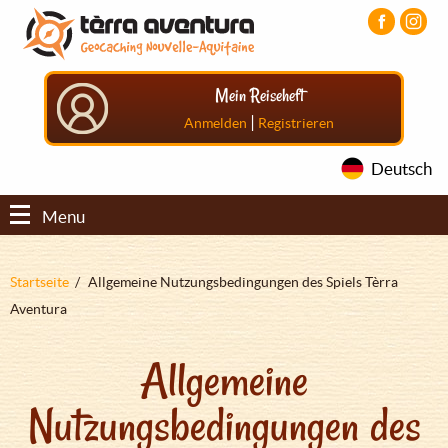
Direkt
Aller
Aller
zum
au
au
Inhalt
menu
pied
principal
de
Mein Reiseheft
page
|
Anmelden
Registrieren
Deutsch
Menu
Pfadnavigation
Startseite
Allgemeine Nutzungsbedingungen des Spiels Tèrra
Aventura
Allgemeine
Nutzungsbedingungen des