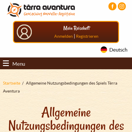
Direkt
Aller
Aller
zum
au
au
Inhalt
menu
pied
principal
de
Mein Reiseheft
page
|
Anmelden
Registrieren
Deutsch
Menu
Pfadnavigation
Startseite
Allgemeine Nutzungsbedingungen des Spiels Tèrra
Aventura
Allgemeine
Nutzungsbedingungen des