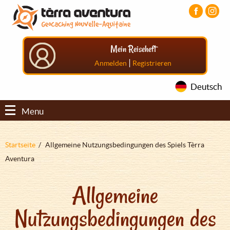
Direkt
Aller
Aller
zum
au
au
Inhalt
menu
pied
principal
de
Mein Reiseheft
page
|
Anmelden
Registrieren
Deutsch
Menu
Pfadnavigation
Startseite
Allgemeine Nutzungsbedingungen des Spiels Tèrra
Aventura
Allgemeine
Nutzungsbedingungen des